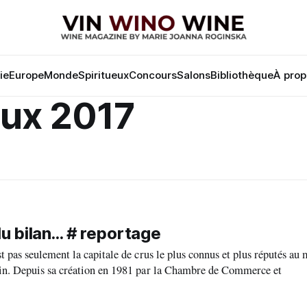
lie
Europe
Monde
Spiritueux
Concours
Salons
Bibliothèque
À prop
ux 2017
 bilan... # reportage
 pas seulement la capitale de crus le plus connus et plus réputés au 
devient le temps de quelques jours la capitale mondiale du vin. Depuis sa création en 1981 par la Chambre de Commerce et