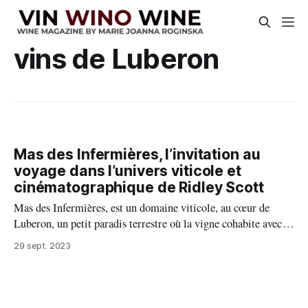
vins de Luberon
Mas des Infermières, l’invitation au
voyage dans l’univers viticole et
cinématographique de Ridley Scott
Mas des Infermières, est un domaine viticole, au cœur de
Luberon, un petit paradis terrestre où la vigne cohabite avec
de champs des oliviers, quelques chênes truffiers sans oublier
29 sept. 2023
des abeilles qui ont trouvé ici un délicieux accueil. Son
propriétaire n’est autre que le talentueux réalisateur et artiste
Ridley