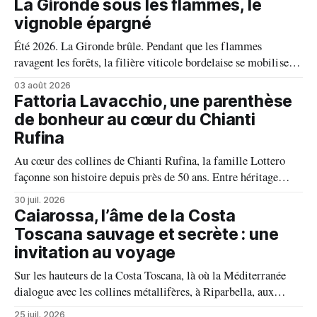
La Gironde sous les flammes, le
vignoble épargné
Été 2026. La Gironde brûle. Pendant que les flammes
ravagent les forêts, la filière viticole bordelaise se mobilise,
fait front commun et fait preuve d'une solidarité exemplaire
03 août 2026
face aux incendies. Les vignes, sont épargnées et le millésime
Fattoria Lavacchio, une parenthèse
s'annonce prometteur. Le feu n'aura pas eu le dernier mot.
de bonheur au cœur du Chianti
Rufina
Au cœur des collines de Chianti Rufina, la famille Lottero
façonne son histoire depuis près de 50 ans. Entre héritage
familial, exigence viticole et profond respect du terroir, le
30 juil. 2026
domaine incarne une vision authentique du vin, où chaque
Caiarossa, l’âme de la Costa
millésime raconte une terre, une passion et un art de vivre.
Toscana sauvage et secrète : une
invitation au voyage
Sur les hauteurs de la Costa Toscana, là où la Méditerranée
dialogue avec les collines métallifères, à Riparbella, aux
portes de Bolgheri, Caiarossa cultive une autre idée du grand
25 juil. 2026