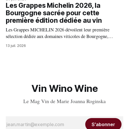
vin, celle d'un équilibre vivant entre la terre, les cépages et le
Les Grappes Michelin 2026, la
temps.
Bourgogne sacrée pour cette
première édition dédiée au vin
Les Grappes MICHELIN 2026 dévoilent leur première
sélection dédiée aux domaines viticoles de Bourgogne,
distinguant 94 propriétés pour l’excellence de leurs vins. Au
13 juil. 2026
palmarès : 9 domaines reçoivent trois grappes, 20 deux
grappes, 33 une grappe, et 32 intègrent la sélection officielle.
Vin Wino Wine
Le Mag Vin de Marie Joanna Roginska
S'abonner