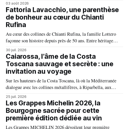
fait front commun et fait preuve d'une solidarité exemplaire
03 août 2026
face aux incendies. Les vignes, sont épargnées et le millésime
Fattoria Lavacchio, une parenthèse
s'annonce prometteur. Le feu n'aura pas eu le dernier mot.
de bonheur au cœur du Chianti
Rufina
Au cœur des collines de Chianti Rufina, la famille Lottero
façonne son histoire depuis près de 50 ans. Entre héritage
familial, exigence viticole et profond respect du terroir, le
30 juil. 2026
domaine incarne une vision authentique du vin, où chaque
Caiarossa, l’âme de la Costa
millésime raconte une terre, une passion et un art de vivre.
Toscana sauvage et secrète : une
invitation au voyage
Sur les hauteurs de la Costa Toscana, là où la Méditerranée
dialogue avec les collines métallifères, à Riparbella, aux
portes de Bolgheri, Caiarossa cultive une autre idée du grand
25 juil. 2026
vin, celle d'un équilibre vivant entre la terre, les cépages et le
Les Grappes Michelin 2026, la
temps.
Bourgogne sacrée pour cette
première édition dédiée au vin
Les Grappes MICHELIN 2026 dévoilent leur première