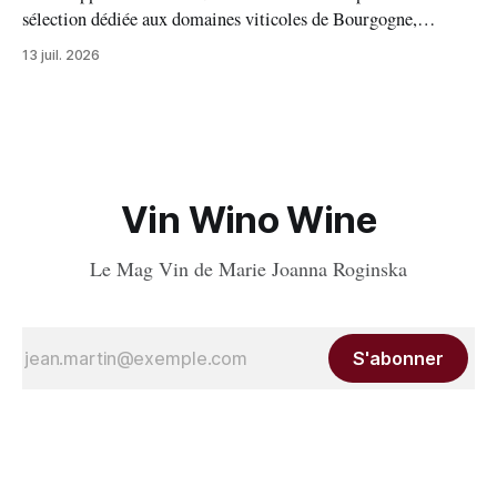
sélection dédiée aux domaines viticoles de Bourgogne,
distinguant 94 propriétés pour l’excellence de leurs vins. Au
13 juil. 2026
palmarès : 9 domaines reçoivent trois grappes, 20 deux
grappes, 33 une grappe, et 32 intègrent la sélection officielle.
Vin Wino Wine
Le Mag Vin de Marie Joanna Roginska
S'abonner