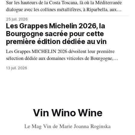
Sur les hauteurs de la Costa Toscana, là où la Méditerranée
dialogue avec les collines métallifères, à Riparbella, aux
portes de Bolgheri, Caiarossa cultive une autre idée du grand
25 juil. 2026
vin, celle d'un équilibre vivant entre la terre, les cépages et le
Les Grappes Michelin 2026, la
temps.
Bourgogne sacrée pour cette
première édition dédiée au vin
Les Grappes MICHELIN 2026 dévoilent leur première
sélection dédiée aux domaines viticoles de Bourgogne,
distinguant 94 propriétés pour l’excellence de leurs vins. Au
13 juil. 2026
palmarès : 9 domaines reçoivent trois grappes, 20 deux
grappes, 33 une grappe, et 32 intègrent la sélection officielle.
Vin Wino Wine
Le Mag Vin de Marie Joanna Roginska