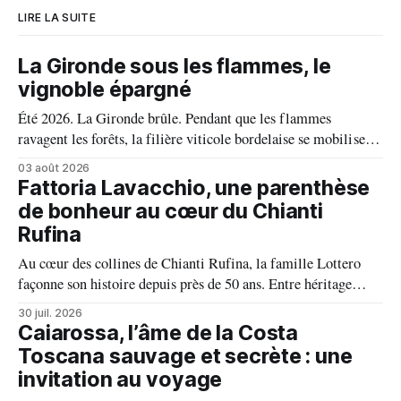
LIRE LA SUITE
La Gironde sous les flammes, le
vignoble épargné
Été 2026. La Gironde brûle. Pendant que les flammes
ravagent les forêts, la filière viticole bordelaise se mobilise,
fait front commun et fait preuve d'une solidarité exemplaire
03 août 2026
face aux incendies. Les vignes, sont épargnées et le millésime
Fattoria Lavacchio, une parenthèse
s'annonce prometteur. Le feu n'aura pas eu le dernier mot.
de bonheur au cœur du Chianti
Rufina
Au cœur des collines de Chianti Rufina, la famille Lottero
façonne son histoire depuis près de 50 ans. Entre héritage
familial, exigence viticole et profond respect du terroir, le
30 juil. 2026
domaine incarne une vision authentique du vin, où chaque
Caiarossa, l’âme de la Costa
millésime raconte une terre, une passion et un art de vivre.
Toscana sauvage et secrète : une
invitation au voyage