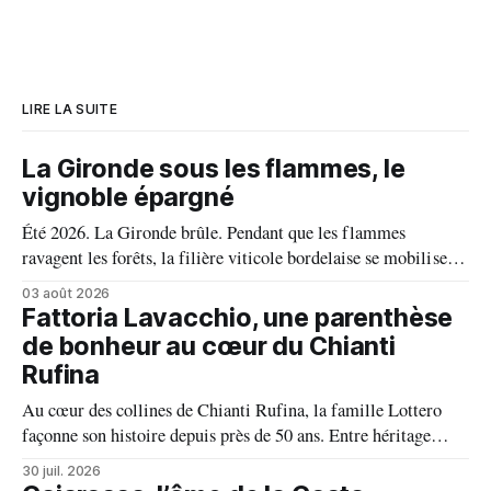
LIRE LA SUITE
La Gironde sous les flammes, le
vignoble épargné
Été 2026. La Gironde brûle. Pendant que les flammes
ravagent les forêts, la filière viticole bordelaise se mobilise,
fait front commun et fait preuve d'une solidarité exemplaire
03 août 2026
face aux incendies. Les vignes, sont épargnées et le millésime
Fattoria Lavacchio, une parenthèse
s'annonce prometteur. Le feu n'aura pas eu le dernier mot.
de bonheur au cœur du Chianti
Rufina
Au cœur des collines de Chianti Rufina, la famille Lottero
façonne son histoire depuis près de 50 ans. Entre héritage
familial, exigence viticole et profond respect du terroir, le
30 juil. 2026
domaine incarne une vision authentique du vin, où chaque