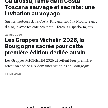
Caiarossa, l’âme de la Costa
millésime raconte une terre, une passion et un art de vivre.
Toscana sauvage et secrète : une
invitation au voyage
Sur les hauteurs de la Costa Toscana, là où la Méditerranée
dialogue avec les collines métallifères, à Riparbella, aux
portes de Bolgheri, Caiarossa cultive une autre idée du grand
25 juil. 2026
vin, celle d'un équilibre vivant entre la terre, les cépages et le
Les Grappes Michelin 2026, la
temps.
Bourgogne sacrée pour cette
première édition dédiée au vin
Les Grappes MICHELIN 2026 dévoilent leur première
sélection dédiée aux domaines viticoles de Bourgogne,
distinguant 94 propriétés pour l’excellence de leurs vins. Au
13 juil. 2026
palmarès : 9 domaines reçoivent trois grappes, 20 deux
grappes, 33 une grappe, et 32 intègrent la sélection officielle.