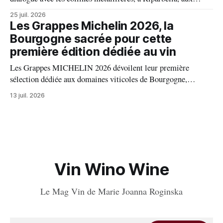
portes de Bolgheri, Caiarossa cultive une autre idée du grand
25 juil. 2026
vin, celle d'un équilibre vivant entre la terre, les cépages et le
Les Grappes Michelin 2026, la
temps.
Bourgogne sacrée pour cette
première édition dédiée au vin
Les Grappes MICHELIN 2026 dévoilent leur première
sélection dédiée aux domaines viticoles de Bourgogne,
distinguant 94 propriétés pour l’excellence de leurs vins. Au
13 juil. 2026
palmarès : 9 domaines reçoivent trois grappes, 20 deux
grappes, 33 une grappe, et 32 intègrent la sélection officielle.
Vin Wino Wine
Le Mag Vin de Marie Joanna Roginska