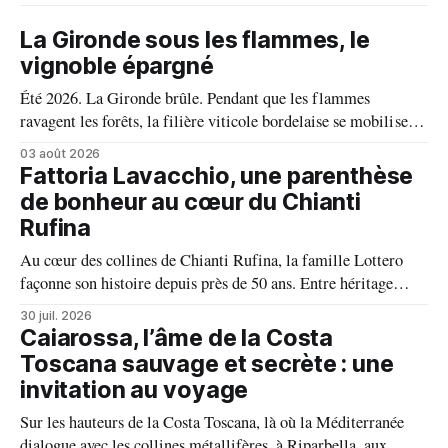
La Gironde sous les flammes, le
vignoble épargné
Été 2026. La Gironde brûle. Pendant que les flammes
ravagent les forêts, la filière viticole bordelaise se mobilise,
fait front commun et fait preuve d'une solidarité exemplaire
03 août 2026
face aux incendies. Les vignes, sont épargnées et le millésime
Fattoria Lavacchio, une parenthèse
s'annonce prometteur. Le feu n'aura pas eu le dernier mot.
de bonheur au cœur du Chianti
Rufina
Au cœur des collines de Chianti Rufina, la famille Lottero
façonne son histoire depuis près de 50 ans. Entre héritage
familial, exigence viticole et profond respect du terroir, le
30 juil. 2026
domaine incarne une vision authentique du vin, où chaque
Caiarossa, l’âme de la Costa
millésime raconte une terre, une passion et un art de vivre.
Toscana sauvage et secrète : une
invitation au voyage
Sur les hauteurs de la Costa Toscana, là où la Méditerranée
dialogue avec les collines métallifères, à Riparbella, aux