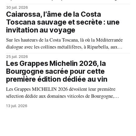
familial, exigence viticole et profond respect du terroir, le
30 juil. 2026
domaine incarne une vision authentique du vin, où chaque
Caiarossa, l’âme de la Costa
millésime raconte une terre, une passion et un art de vivre.
Toscana sauvage et secrète : une
invitation au voyage
Sur les hauteurs de la Costa Toscana, là où la Méditerranée
dialogue avec les collines métallifères, à Riparbella, aux
portes de Bolgheri, Caiarossa cultive une autre idée du grand
25 juil. 2026
vin, celle d'un équilibre vivant entre la terre, les cépages et le
Les Grappes Michelin 2026, la
temps.
Bourgogne sacrée pour cette
première édition dédiée au vin
Les Grappes MICHELIN 2026 dévoilent leur première
sélection dédiée aux domaines viticoles de Bourgogne,
distinguant 94 propriétés pour l’excellence de leurs vins. Au
13 juil. 2026
palmarès : 9 domaines reçoivent trois grappes, 20 deux
grappes, 33 une grappe, et 32 intègrent la sélection officielle.