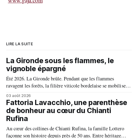
www.gaja.com
LIRE LA SUITE
La Gironde sous les flammes, le
vignoble épargné
Été 2026. La Gironde brûle. Pendant que les flammes
ravagent les forêts, la filière viticole bordelaise se mobilise,
fait front commun et fait preuve d'une solidarité exemplaire
03 août 2026
face aux incendies. Les vignes, sont épargnées et le millésime
Fattoria Lavacchio, une parenthèse
s'annonce prometteur. Le feu n'aura pas eu le dernier mot.
de bonheur au cœur du Chianti
Rufina
Au cœur des collines de Chianti Rufina, la famille Lottero
façonne son histoire depuis près de 50 ans. Entre héritage