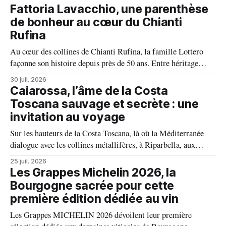
face aux incendies. Les vignes, sont épargnées et le millésime
Fattoria Lavacchio, une parenthèse
s'annonce prometteur. Le feu n'aura pas eu le dernier mot.
de bonheur au cœur du Chianti
Rufina
Au cœur des collines de Chianti Rufina, la famille Lottero
façonne son histoire depuis près de 50 ans. Entre héritage
familial, exigence viticole et profond respect du terroir, le
30 juil. 2026
domaine incarne une vision authentique du vin, où chaque
Caiarossa, l’âme de la Costa
millésime raconte une terre, une passion et un art de vivre.
Toscana sauvage et secrète : une
invitation au voyage
Sur les hauteurs de la Costa Toscana, là où la Méditerranée
dialogue avec les collines métallifères, à Riparbella, aux
portes de Bolgheri, Caiarossa cultive une autre idée du grand
25 juil. 2026
vin, celle d'un équilibre vivant entre la terre, les cépages et le
Les Grappes Michelin 2026, la
temps.
Bourgogne sacrée pour cette
première édition dédiée au vin
Les Grappes MICHELIN 2026 dévoilent leur première