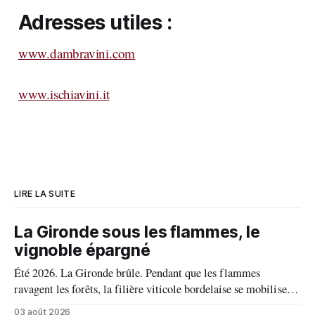
Adresses utiles :
www.dambravini.com
www.ischiavini.it
LIRE LA SUITE
La Gironde sous les flammes, le
vignoble épargné
Été 2026. La Gironde brûle. Pendant que les flammes
ravagent les forêts, la filière viticole bordelaise se mobilise,
fait front commun et fait preuve d'une solidarité exemplaire
03 août 2026