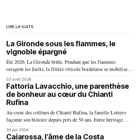
LIRE LA SUITE
La Gironde sous les flammes, le
vignoble épargné
Été 2026. La Gironde brûle. Pendant que les flammes
ravagent les forêts, la filière viticole bordelaise se mobilise,
fait front commun et fait preuve d'une solidarité exemplaire
03 août 2026
face aux incendies. Les vignes, sont épargnées et le millésime
Fattoria Lavacchio, une parenthèse
s'annonce prometteur. Le feu n'aura pas eu le dernier mot.
de bonheur au cœur du Chianti
Rufina
Au cœur des collines de Chianti Rufina, la famille Lottero
façonne son histoire depuis près de 50 ans. Entre héritage
familial, exigence viticole et profond respect du terroir, le
30 juil. 2026
domaine incarne une vision authentique du vin, où chaque
Caiarossa, l’âme de la Costa