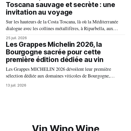
millésime raconte une terre, une passion et un art de vivre.
Toscana sauvage et secrète : une
invitation au voyage
Sur les hauteurs de la Costa Toscana, là où la Méditerranée
dialogue avec les collines métallifères, à Riparbella, aux
portes de Bolgheri, Caiarossa cultive une autre idée du grand
25 juil. 2026
vin, celle d'un équilibre vivant entre la terre, les cépages et le
Les Grappes Michelin 2026, la
temps.
Bourgogne sacrée pour cette
première édition dédiée au vin
Les Grappes MICHELIN 2026 dévoilent leur première
sélection dédiée aux domaines viticoles de Bourgogne,
distinguant 94 propriétés pour l’excellence de leurs vins. Au
13 juil. 2026
palmarès : 9 domaines reçoivent trois grappes, 20 deux
grappes, 33 une grappe, et 32 intègrent la sélection officielle.
Vin Wino Wine