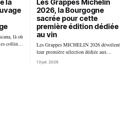
e la
Les Grappes Michelin
auvage
2026, la Bourgogne
sacrée pour cette
age
première édition dédiée
au vin
scana, là où
es collines
Les Grappes MICHELIN 2026 dévoilent
 portes de
leur première sélection dédiée aux
 autre idée
domaines viticoles de Bourgogne,
13 juil. 2026
bre vivant
distinguant 94 propriétés pour
 temps.
l’excellence de leurs vins. Au palmarès : 9
domaines reçoivent trois grappes, 20 deux
grappes, 33 une grappe, et 32 intègrent la
sélection officielle.