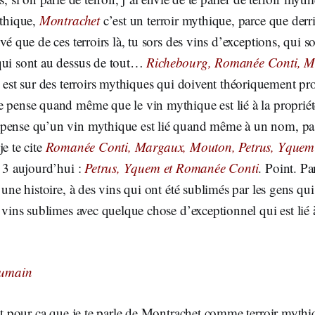
ythique,
Montrachet
c’est un terroir mythique, parce que derri
vé que de ces terroirs là, tu sors des vins d’exceptions, qui s
qui sont au dessus de tout…
Richebourg, Romanée Conti, M
est sur des terroirs mythiques qui doivent théoriquement pr
 pense quand même que le vin mythique est lié à la propriété
pense qu’un vin mythique est lié quand même à un nom, pas 
je te cite
Romanée
Conti, Margaux, Mouton, Petrus, Yquem
e 3 aujourd’hui :
Petrus, Yquem et Romanée Conti
. Point. Pa
 une histoire, à des vins qui ont été sublimés par les gens qui l
s vins sublimes avec quelque chose d’exceptionnel qui est lié
humain
est pour ça que je te parle de Montrachet comme terroir myth