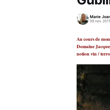
Marie Joa
09 nov. 201
Au cours de mon 
Domaine Jacques P
notion vin / ter