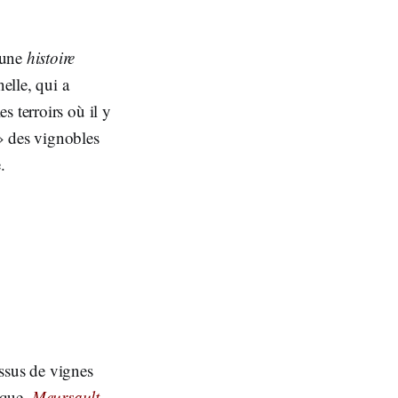
a une
histoire
nelle, qui a
 terroirs où il y
 des vignobles
.
 issus de vignes
hique.
Meursaul
t