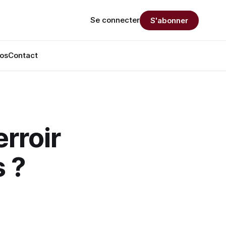
Se connecter
S'abonner
os
Contact
erroir
s ?