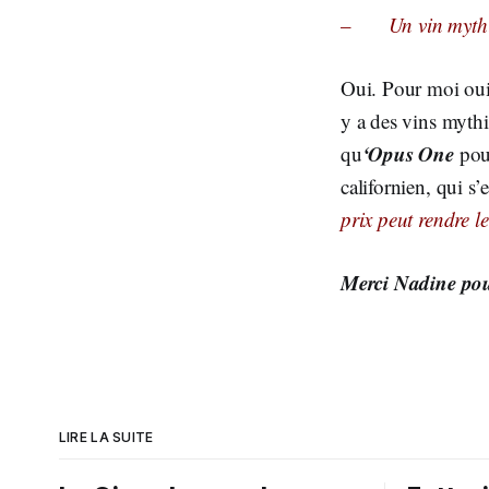
–
Un vin mythi
Oui. Pour moi oui.
y a des vins myth
‘Opus One
qu
pour
californien, qui s’
prix peut rendre l
Merci Nadine po
LIRE LA SUITE