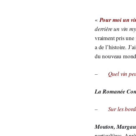
Pour moi un vi
«
derrière un vin m
vraiment pris une 
a de l’histoire. J
du nouveau monde, 
–
Quel vin peu
La Romanée Con
–
Sur les bord
Mouton, Margaux
particulières. Aprè