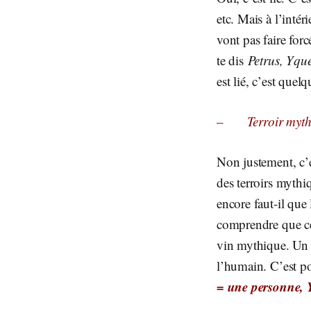
etc. Mais à l’inté
vont pas faire fo
te dis
Petrus, Yqu
est lié, c’est quel
–
Terroir myt
Non justement, c’e
des terroirs mythiq
encore faut-il que 
comprendre que ce 
vin mythique. Un t
l’humain. C’est p
= une personne, 