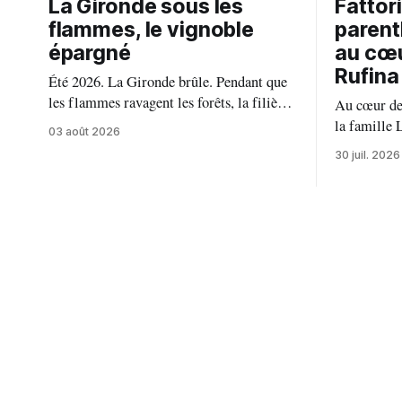
La Gironde sous les
Fattor
flammes, le vignoble
parent
épargné
au cœu
Rufina
Été 2026. La Gironde brûle. Pendant que
les flammes ravagent les forêts, la filière
Au cœur des
viticole bordelaise se mobilise, fait front
la famille 
03 août 2026
commun et fait preuve d'une solidarité
depuis près
30 juil. 2026
exemplaire face aux incendies. Les vignes,
familial, e
sont épargnées et le millésime s'annonce
respect du 
prometteur. Le feu n'aura pas eu le dernier
vision auth
mot.
millésime r
et un art de