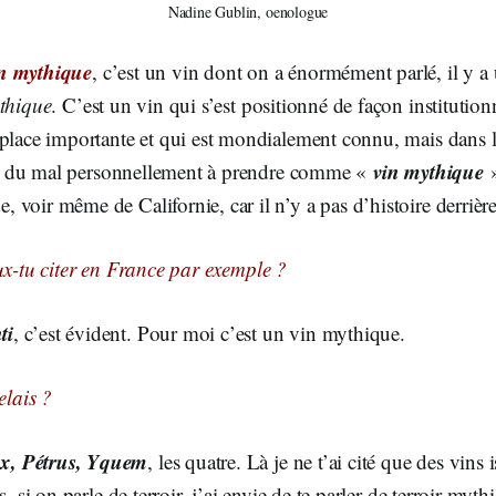
Nadine Gublin, oenologue
n mythique
, c’est un vin dont on a énormément parlé, il y 
ythique
. C’est un vin qui s’est positionné de façon institution
place importante et qui est mondialement connu, mais dans les
vin mythique
’ai du mal personnellement à prendre comme «
»
voir même de Californie, car il n’y a pas d’histoire derrière
x-tu citer en France par exemple ?
ti
, c’est évident. Pour moi c’est un vin mythique.
elais ?
, Pétrus, Yquem
, les quatre. Là je ne t’ai cité que des vins
s, si on parle de terroir, j’ai envie de te parler de terroir myt