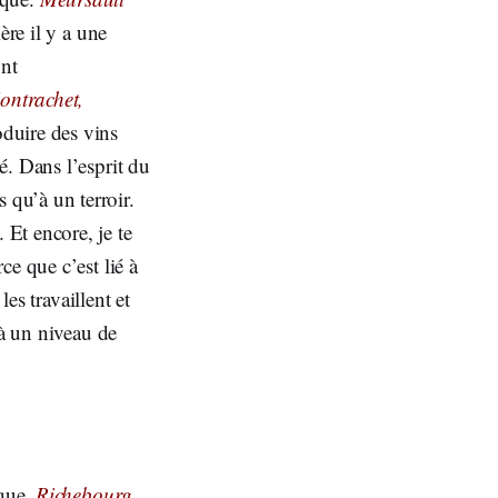
ère il y a une
ont
ontrachet,
oduire des vins
. Dans l’esprit du
qu’à un terroir.
. Et encore, je te
rce que c’est lié à
es travaillent et
 à un niveau de
ique,
Richebourg