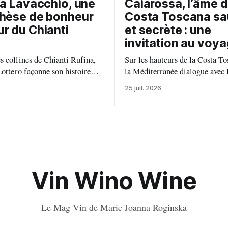
ia Lavacchio, une
Caiarossa, l’âme d
hèse de bonheur
Costa Toscana s
r du Chianti
et secrète : une
invitation au voy
 collines de Chianti Rufina,
Sur les hauteurs de la Costa To
Lottero façonne son histoire
la Méditerranée dialogue avec l
 de 50 ans. Entre héritage
métallifères, à Riparbella, aux
25 juil. 2026
xigence viticole et profond
Bolgheri, Caiarossa cultive une
terroir, le domaine incarne une
du grand vin, celle d'un équili
entique du vin, où chaque
entre la terre, les cépages et le
aconte une terre, une passion
 vivre.
Vin Wino Wine
Le Mag Vin de Marie Joanna Roginska