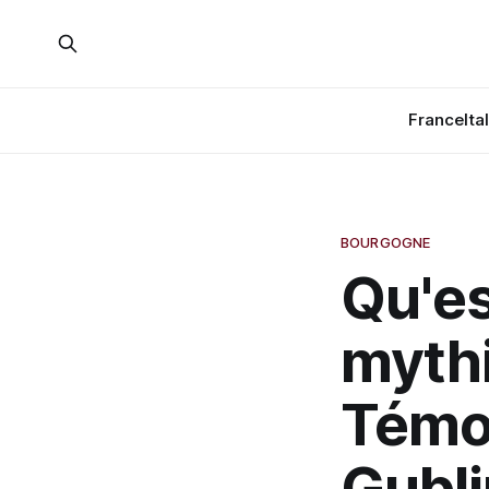
France
Ita
BOURGOGNE
Qu'es
mythi
Témo
Gubli