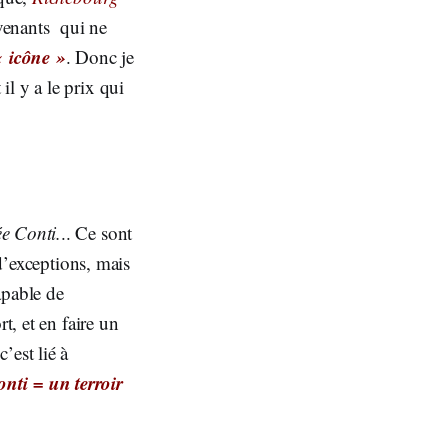
rvenants qui ne
« icône »
. Donc je
l y a le prix qui
e Conti.
.. Ce sont
 d’exceptions, mais
apable de
t, et en faire un
’est lié à
nti = un terroir