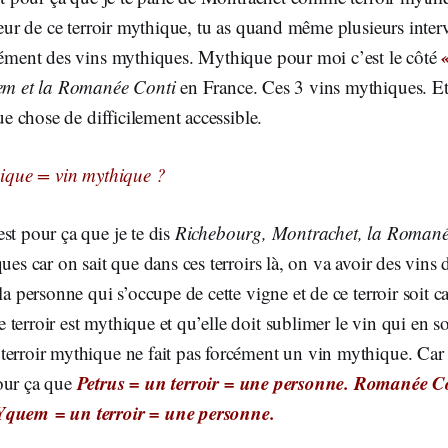
rieur de ce terroir mythique, tu as quand même plusieurs inte
rcément des vins mythiques. Mythique pour moi c’est le côté
em et la Romanée Conti
en France. Ces 3 vins mythiques. Et i
que chose de difficilement accessible.
hique = vin mythique ?
st pour ça que je te dis
Richebourg, Montrachet, la Romané
ues car on sait que dans ces terroirs là, on va avoir des vins
la personne qui s’occupe de cette vigne et de ce terroir soit c
terroir est mythique et qu’elle doit sublimer le vin qui en sor
erroir mythique ne fait pas forcément un vin mythique. Car c
Petrus = un terroir = une personne. Romanée Co
our ça que
Yquem = un terroir = une personne.