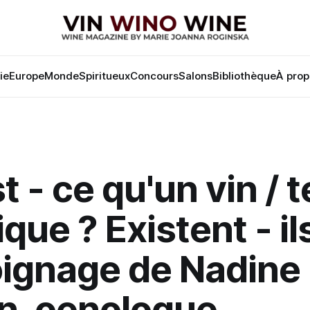
lie
Europe
Monde
Spiritueux
Concours
Salons
Bibliothèque
À prop
t - ce qu'un vin / t
que ? Existent - il
ignage de Nadine
n, oenologue