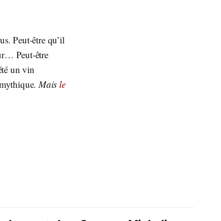
s. Peut-être qu’il
ur… Peut-être
été un vin
t mythique.
Mais
le