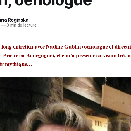
nna Roginska
1
—
3 min de lecture
long entretien avec Nadine Gublin (oenologue et directr
rieur en Bourgogne), elle m’a présenté sa vision très in
roir mythique…