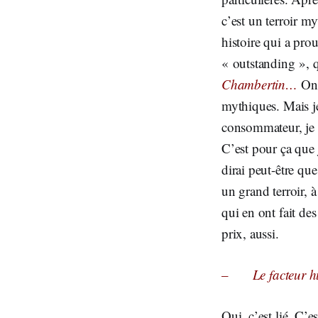
c’est un terroir m
histoire qui a prou
« outstanding », 
Chambertin…
On 
mythiques. Mais je
consommateur, je 
C’est pour ça que 
dirai peut-être qu
un grand terroir, à
qui en ont fait de
prix, aussi.
–
Le facteur 
Oui, c’est lié. C’