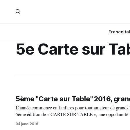
France
Ita
5e Carte sur Ta
5ème "Carte sur Table" 2016, grand
L’année commence en fanfares pour tout amateur de grand
5ème édition de « CARTE SUR TABLE », une opportunité inc
Grands Crus à prix doux sur les grandes
04 janv. 2016