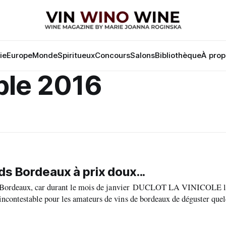
lie
Europe
Monde
Spiritueux
Concours
Salons
Bibliothèque
À prop
ble 2016
s Bordeaux à prix doux...
s Bordeaux, car durant le mois de janvier DUCLOT LA VINICOLE l
ontestable pour les amateurs de vins de bordeaux de déguster quel