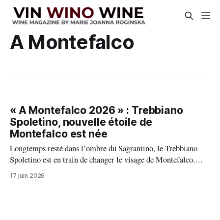
A Montefalco
« A Montefalco 2026 » : Trebbiano
Spoletino, nouvelle étoile de
Montefalco est née
Longtemps resté dans l’ombre du Sagrantino, le Trebbiano
Spoletino est en train de changer le visage de Montefalco.
Porté par une croissance spectaculaire, une extension de son
17 juin 2026
aire de production, ce cépage ancien s’impose aujourd’hui
comme l’une de plus passionnantes révélations du vignoble
ombrien