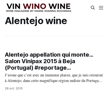
Alentejo wine
Alentejo appellation qui monte...
Salon Vinipax 2015 à Beja
(Portugal) #reportage...
J’avoue que c’est avec un immense plaisir, que je suis retourné
à Alentejo, dans cette magnifique région sudiste du Portugal
où la vigne, les champs des oliviers, les chênes liège sans
28 oct. 2015
oublier les fameux cochons pata negra, nourris aux glands font
l’« un ». C’est une vaste région