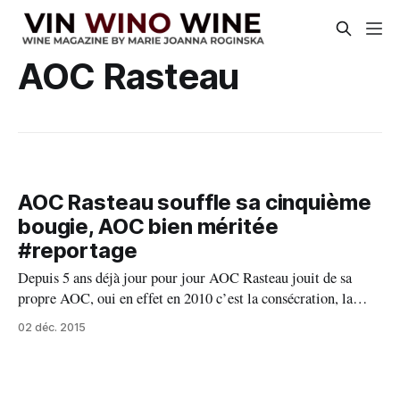
AOC Rasteau
AOC Rasteau souffle sa cinquième
bougie, AOC bien méritée
#reportage
Depuis 5 ans déjà jour pour jour AOC Rasteau jouit de sa
propre AOC, oui en effet en 2010 c’est la consécration, la
récompense d’un travail de dur labeur : les vins rouges secs
02 déc. 2015
de Rasteau obtiennent l’AOC en nom propre. La consécration
suprême pour les Vins Doux