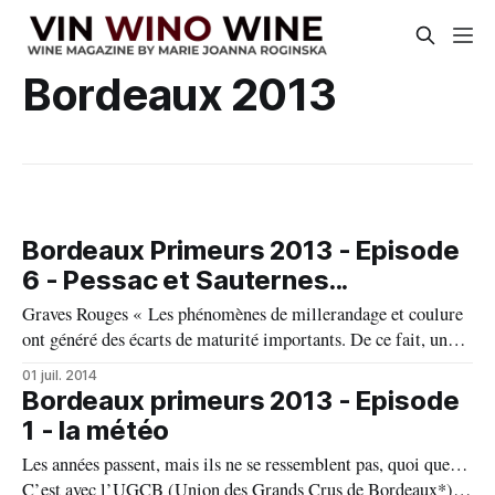
Bordeaux 2013
Bordeaux Primeurs 2013 - Episode
6 - Pessac et Sauternes...
Graves Rouges « Les phénomènes de millerandage et coulure
ont généré des écarts de maturité importants. De ce fait, une
forte pression de botrytis au moment des vendanges a obligé à
01 juil. 2014
un suivi parcellaire minutieux, à tel point que des parcelles de
Bordeaux primeurs 2013 - Episode
Sauternes ont été ramassées en même temps que certaines
1 - la météo
Les années passent, mais ils ne se ressemblent pas, quoi que…
C’est avec l’UGCB (Union des Grands Crus de Bordeaux*)