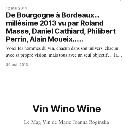
que je participe aux dégustations primeurs à Bordeaux et ce
12 mai 2014
depuis quelques belles années déjà. C’est toujours le même
De Bourgogne à Bordeaux...
rituel, l’adrénaline qui monte avant de découvrir
millésime 2013 vu par Roland
Masse, Daniel Cathiard, Philibert
Perrin, Alain Moueix......
Voici les hommes du vin, chacun dans son univers, chacun
avec sa propre vision, mais tous avec un seul objectif… la
perfection ! Rolland Masse, Régisseur du Domaine des
30 oct. 2013
Hospices de Beaune, environ 60 ha en production (50 ha en
rouge, 10 en blanc). Ce vignoble est constitué en majorité de
Vin Wino Wine
Le Mag Vin de Marie Joanna Roginska