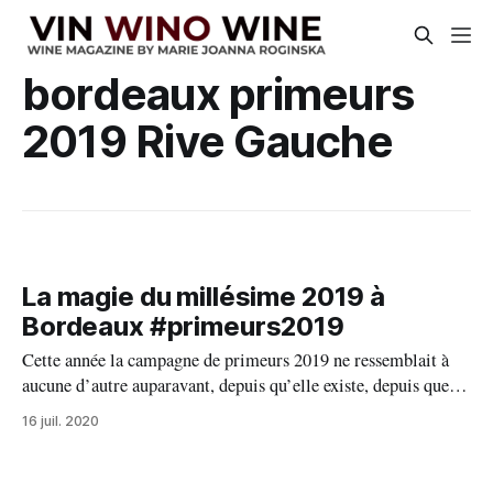
bordeaux primeurs
2019 Rive Gauche
La magie du millésime 2019 à
Bordeaux #primeurs2019
Cette année la campagne de primeurs 2019 ne ressemblait à
aucune d’autre auparavant, depuis qu’elle existe, depuis que ce
système de ventes a été institutionnalisé tout début des années
16 juil. 2020
1980. Le contexte sanitaire dû au Covid-19 qui se répandait
sur la planète entière a modifié et retardé