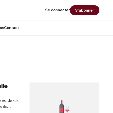
Se connecter
S'abonner
os
Contact
lle
 est depuis