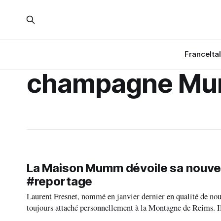
France
Ita
champagne M
La Maison Mumm dévoile sa nouvel
#reportage
Laurent Fresnet, nommé en janvier dernier en qualité de n
toujours attaché personnellement à la Montagne de Reims. Il a grandi dans le village de Sillery, classé Grand Cru sur la Montagne de
Reims, dans une