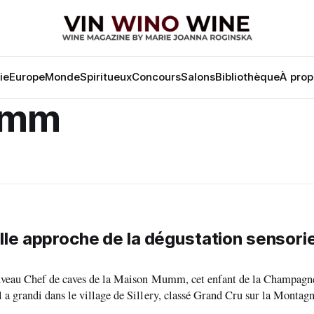
lie
Europe
Monde
Spiritueux
Concours
Salons
Bibliothèque
À prop
umm
le approche de la dégustation sensorie
ouveau Chef de caves de la Maison Mumm, cet enfant de la Champagne