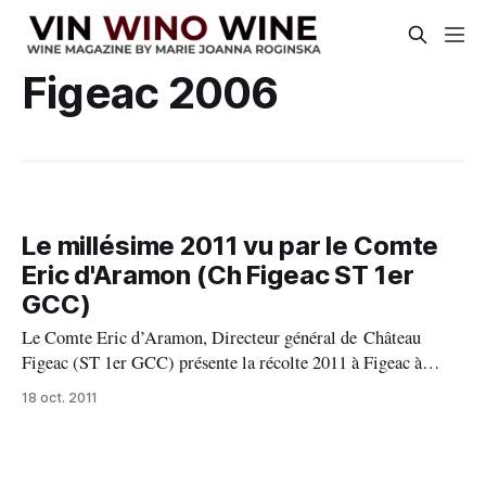
Figeac 2006
Le millésime 2011 vu par le Comte
Eric d'Aramon (Ch Figeac ST 1er
GCC)
Le Comte Eric d’Aramon, Directeur général de Château
Figeac (ST 1er GCC) présente la récolte 2011 à Figeac à
l’occasion d’une verticale exceptionnelle qu’il a proposé
18 oct. 2011
très récemment. Voici les millésimes de Figeac dégustés :
1961, 1970, 1986, 2005, 2006, 2007, 2008, 2009 (mes
commentaires et notes