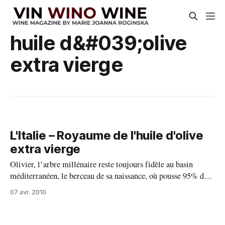
huile d&#039;olive
extra vierge
L'Italie – Royaume de l'huile d'olive
extra vierge
Olivier, l’arbre millénaire reste toujours fidèle au basin
méditerranéen, le berceau de sa naissance, où pousse 95% du
volume mondiale. Presque la totalité de 22 régions italiennes
07 avr. 2010
produit de l’huile d’olive. Elle compte environ d’un million
de producteurs sur des exploitations moyennes d’un ha. La