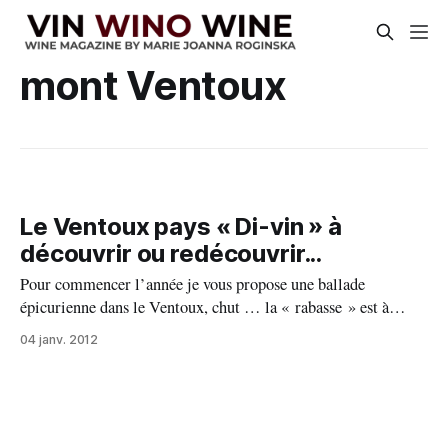
mont Ventoux
Le Ventoux pays « Di-vin » à
découvrir ou redécouvrir...
Pour commencer l’année je vous propose une ballade
épicurienne dans le Ventoux, chut … la « rabasse » est à
l’honneur ! Ce pays sudiste est situé à l’Est du département du
04 janv. 2012
Vaucluse, entre le massif du Mont Ventoux, Dantelles de
Montmirailles et celui du Monts de Vaucluse, en passant par