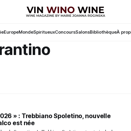
lie
Europe
Monde
Spiritueux
Concours
Salons
Bibliothèque
À prop
rantino
026 » : Trebbiano Spoletino, nouvelle
alco est née