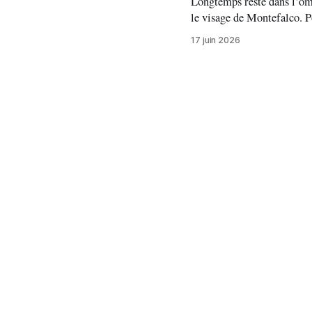
Longtemps resté dans l’omb
le visage de Montefalco. P
de production, ce cépage 
17 juin 2026
révélations du vignoble o