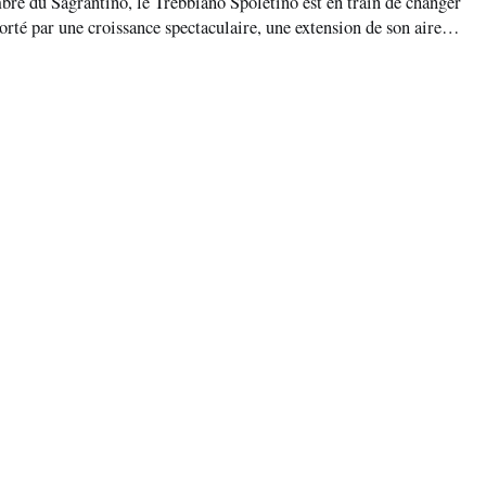
re du Sagrantino, le Trebbiano Spoletino est en train de changer
orté par une croissance spectaculaire, une extension de son aire
ancien s’impose aujourd’hui comme l’une de plus passionnantes
mbrien