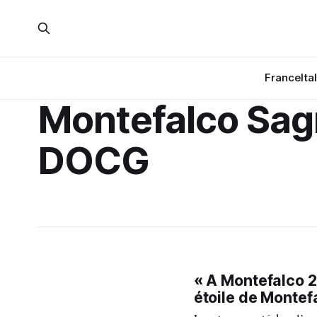
France
Ita
Montefalco Sag
DOCG
« A Montefalco 2
étoile de Montef