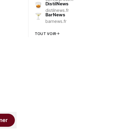
DistilNews
distilnews.fr
BarNews
barnews.fr
TOUT VOIR
ner