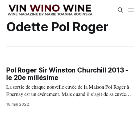
Odette Pol Roger
Pol Roger Sir Winston Churchill 2013 -
le 20e millésime
La sortie de chaque nouvelle cuvée de la Maison Pol Roger à
Epernay est un événement. Mais quand il s’agit de sa cuvée
emblématique Sir Winston Churchill qui sort son nouveau
18 mai 2022
millésime, ça devient un enchantement pour tous les
aficionados de celle-ci. En plus, c’est une énorme