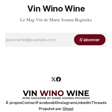
Vin Wino Wine
Le Mag Vin de Marie Joanna Roginska
S'abonner
À propos
Contact
Facebook
X
Instagram
LinkedIn
Threads
Propulsé par
Ghost