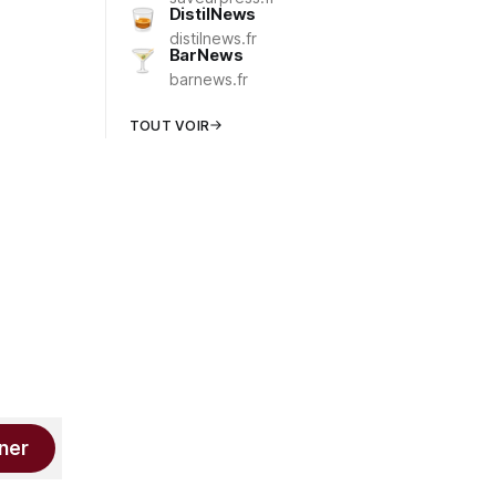
DistilNews
distilnews.fr
BarNews
barnews.fr
TOUT VOIR
ner