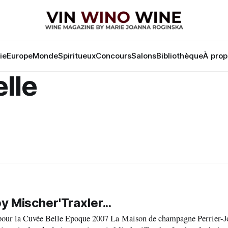
lie
Europe
Monde
Spiritueux
Concours
Salons
Bibliothèque
À prop
lle
 Mischer'Traxler...
que 2007 La Maison de champagne Perrier-Jouët