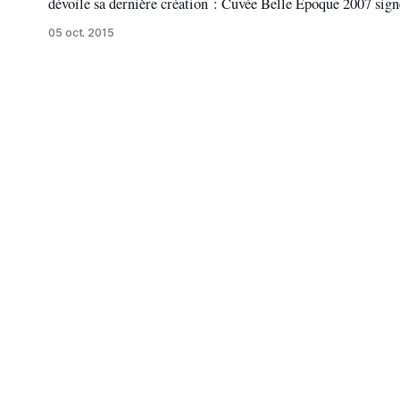
dévoile sa dernière création : Cuvée Belle Epoque 2007 signé par le du
Katharina Mischer et Thomas Traxler crée en 2014 Perrier-
05 oct. 2015