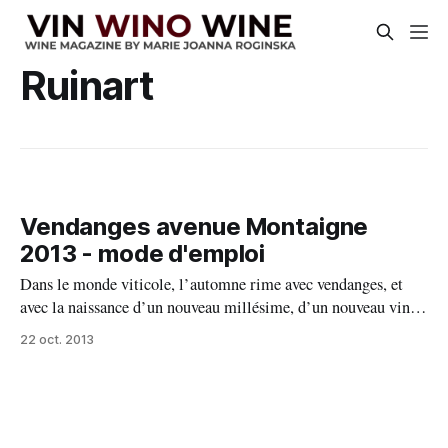
Ruinart
Vendanges avenue Montaigne
2013 - mode d'emploi
Dans le monde viticole, l’automne rime avec vendanges, et
avec la naissance d’un nouveau millésime, d’un nouveau vin…
Mais vous allez me poser cette question tout à fait justifiée,
22 oct. 2013
qu’est ce que ça veut dire les « Vendanges Montaigne » ? En
bref c’est une manifestation très originale