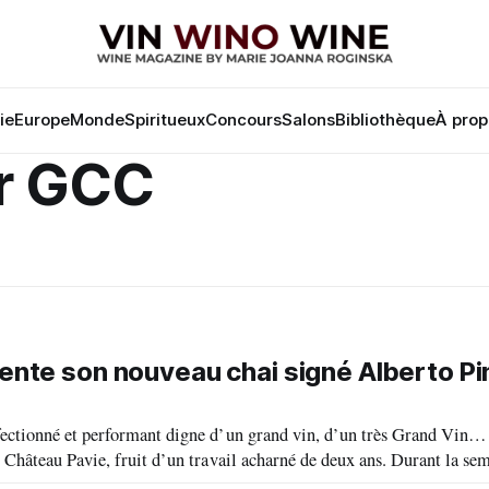
lie
Europe
Monde
Spiritueux
Concours
Salons
Bibliothèque
À prop
er GCC
ente son nouveau chai signé Alberto Pi
rfectionné et performant digne d’un grand vin, d’un très Grand Vin…
avie, fruit d’un travail acharné de deux ans. Durant la semaine de