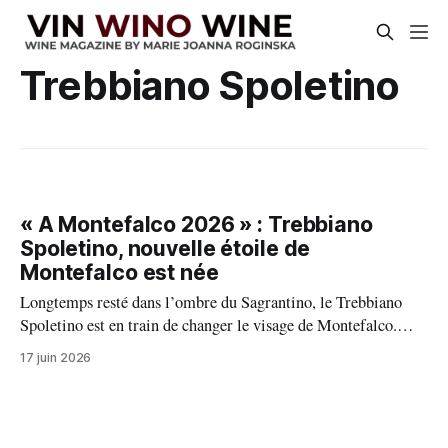
Trebbiano Spoletino
« A Montefalco 2026 » : Trebbiano
Spoletino, nouvelle étoile de
Montefalco est née
Longtemps resté dans l’ombre du Sagrantino, le Trebbiano
Spoletino est en train de changer le visage de Montefalco.
Porté par une croissance spectaculaire, une extension de son
17 juin 2026
aire de production, ce cépage ancien s’impose aujourd’hui
comme l’une de plus passionnantes révélations du vignoble
ombrien