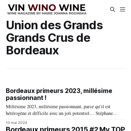
Union des Grands
Grands Crus de
Bordeaux
Bordeaux primeurs 2023, millésime
passionnant !
Millésime 2023, millésime passionnant, parce qu’il est
hétérogène et difficile avec un joli potentiel… Stéphane
Derenoncourt (Derenoncourt Consultants) Depuis de
10 mai 2024
nombreuses saisons, fidèle à la tradition, je me rends à
Bordeaux primeurs 2015 #2 My TOP