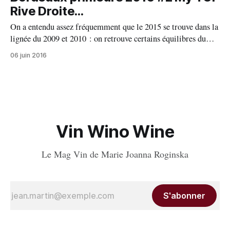
Bordeaux pour déguster les primeurs. À chaque fois, je suis
Rive Droite...
saisi par l’effervescence et une certaine tension au
On a entendu assez fréquemment que le 2015 se trouve dans la
lignée du 2009 et 2010 : on retrouve certains équilibres du
2009 avec des acidités basses, pas de notes végétales, pour la
06 juin 2016
puissance tannique, la fraîcheur on retrouve les équilibres du
2010. Certains château ont même dépassé en qualité
Vin Wino Wine
Le Mag Vin de Marie Joanna Roginska
S'abonner