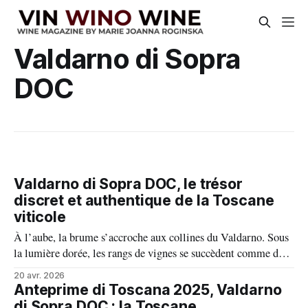
Valdarno di Sopra
DOC
Valdarno di Sopra DOC, le trésor
discret et authentique de la Toscane
viticole
À l’aube, la brume s’accroche aux collines du Valdarno. Sous
la lumière dorée, les rangs de vignes se succèdent comme des
pages d’histoire millénaire écrites dans la terre. Ici, au sud-est
20 avr. 2026
de Florence, entre les crêtes du Chianti et les pentes d’Arezzo,
Anteprime di Toscana 2025, Valdarno
bat le cœur secret de Valdarno di Sopra DOC.
di Sopra DOC : la Toscane