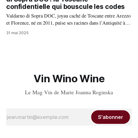
confidentielle qui bouscule les codes
Valdarno di Sopra DOC, joyau caché de Toscane entre Arezzo
et Florence, né en 2011, puise ses racines dans l’Antiquité à
l’époque étrusque au IVe siècle av. J.-C., protégé dès 1716 par
31 mai 2025
Cosimo III de Médicis, elle dévoile aujourd’hui des vins
uniques alliant tradition, modernité et l’audace.
Vin Wino Wine
Le Mag Vin de Marie Joanna Roginska
S'abonner