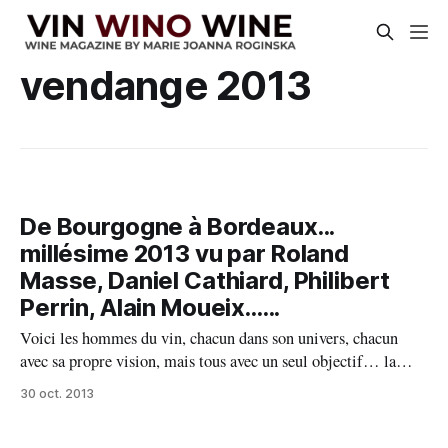
vendange 2013
De Bourgogne à Bordeaux...
millésime 2013 vu par Roland
Masse, Daniel Cathiard, Philibert
Perrin, Alain Moueix......
Voici les hommes du vin, chacun dans son univers, chacun
avec sa propre vision, mais tous avec un seul objectif… la
perfection ! Rolland Masse, Régisseur du Domaine des
30 oct. 2013
Hospices de Beaune, environ 60 ha en production (50 ha en
rouge, 10 en blanc). Ce vignoble est constitué en majorité de