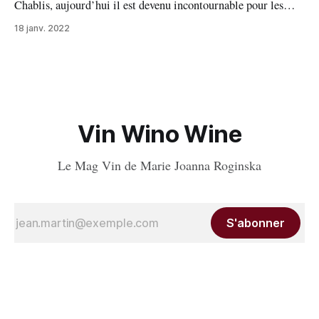
Chablis, aujourd’hui il est devenu incontournable pour les
producteurs qui y participent, cette année il a soufflé sa 36e
18 janv. 2022
bougie, on voit qu’au fil des années il est devenu aussi une
vraie institution. Depuis deux
Vin Wino Wine
Le Mag Vin de Marie Joanna Roginska
S'abonner