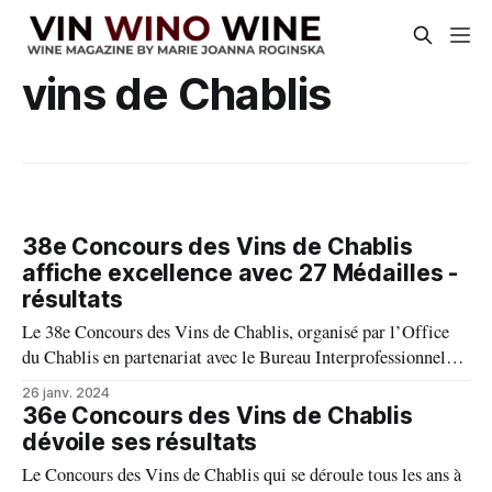
vins de Chablis
38e Concours des Vins de Chablis
affiche excellence avec 27 Médailles -
résultats
Le 38e Concours des Vins de Chablis, organisé par l’Office
du Chablis en partenariat avec le Bureau Interprofessionnel
des Vins de Bourgogne; cet événement annuel et
26 janv. 2024
incontournable, s’est déroulé le samedi 20 janvier, sous la
36e Concours des Vins de Chablis
présidence de Jean-Luc Jamrozik, président de l’Association
dévoile ses résultats
des Sommeliers de Paris.
Le Concours des Vins de Chablis qui se déroule tous les ans à