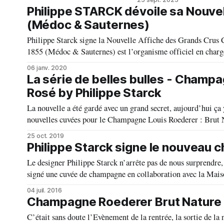
Philippe STARCK dévoile sa Nouve
(Médoc & Sauternes)
Philippe Starck signe la Nouvelle Affiche des Grands Crus Classés en 1855 (Médo
1855 (Médoc & Sauternes) est l’organisme officiel en charge 
l’Exposition Universelle de
06 janv. 2020
La série de belles bulles - Champ
Rosé by Philippe Starck
La nouvelle a été gardé avec un grand secret, aujourd’hui ça y est elles son
nouvelles cuvées pour le Champagne Louis Roederer : Brut Nature 2012 en version
créateur avec la Maison
25 oct. 2019
Philippe Starck signe le nouveau 
Le designer Philippe Starck n’arrête pas de nous surprendre, il est toujours
signé une cuvée de champagne en collaboration avec la Maiso
04 juil. 2016
Champagne Roederer Brut Nature 2
C’était sans doute l’Evènement de la rentrée, la sortie de la 