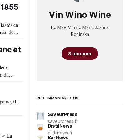
 1855
Vin Wino Wine
Le Mag Vin de Marie Joanna
issu de
Roginska
anc et
S'abonner
RECOMMANDATIONS
SaveurPress
saveurpress.fr
DistilNews
distilnews.fr
La
BarNews