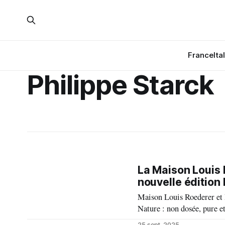
France
Ita
Philippe Starck
La Maison Louis 
nouvelle édition 
Maison Louis Roederer et P
Nature : non dosée, pure et
salinité se répondent pour
25 sept. 2025