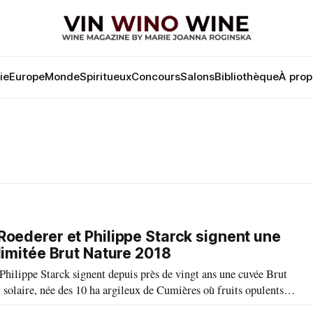
lie
Europe
Monde
Spiritueux
Concours
Salons
Bibliothèque
À prop
Roederer et Philippe Starck signent une
limitée Brut Nature 2018
hilippe Starck signent depuis près de vingt ans une cuvée Brut
 solaire, née des 10 ha argileux de Cumières où fruits opulents et
 une intensité aromatique unique.