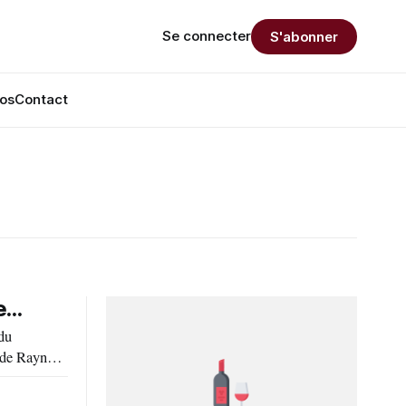
Se connecter
S'abonner
os
Contact
...
du