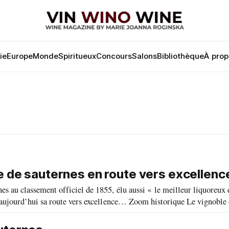
lie
Europe
Monde
Spiritueux
Concours
Salons
Bibliothèque
À prop
 de sauternes en route vers excellence
 au classement officiel de 1855, élu aussi « le meilleur liquoreux 
ers excellence… Zoom historique Le vignoble de Rayne