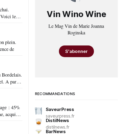
chai.
Vin Wino Wine
Le Mag Vin de Marie Joanna
Roginska
sence de
S'abonner
tir
RECOMMANDATIONS
SaveurPress
saveurpress.fr
DistilNews
distilnews.fr
BarNews