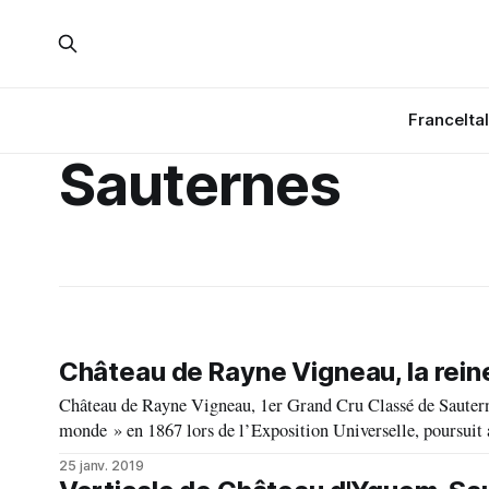
France
Ita
Sauternes
Château de Rayne Vigneau, la reine
Château de Rayne Vigneau, 1er Grand Cru Classé de Sauternes
monde » en 1867 lors de l’Exposition Universelle, poursuit aujourd’hui sa route v
Vigneau est assis sur une magnifique croupe dominant
25 janv. 2019