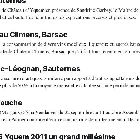
uternes
le de Château d’Yquem en présence de Sandrine Garbay, le Maître de 
 bouteilles pour toutes les explications précises et précieuses. Voici les
eau Climens, Barsac
ticale de Château Climens, Barsac que j’ai fait tout récemment en pré
ac-Léognan, Sauternes
us de 50 % à la moyenne mensuelle calculée sur une période annuel. A par
Gauche
6 Yquem 2011 un grand millésime