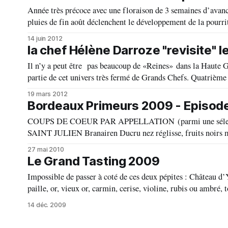
Année très précoce avec une floraison de 3 semaines d’avanc
pluies de fin août déclenchent le développement de la pourri
14 juin 2012
la chef Hélène Darroze "revisite" 
Il n’y a peut être pas beaucoup de «Reines» dans la Haute G
partie de cet univers très fermé de Grands Chefs. Quatrième génération d’une famille de cuisinier, la gastronomie est pour Hélène Darroze
l’occasion de
19 mars 2012
Bordeaux Primeurs 2009 - Episod
COUPS DE COEUR PAR APPELLATION (parmi une sélection de
SAINT JULIEN Branairen Ducru nez réglisse, fruits noirs mûrs, petit coté boisé, bouche très riche avec milieu cassis, fruits noirs, réglisse,
très bonne minéralité, 17 Leoville Poiferré nez
27 mai 2010
Le Grand Tasting 2009
Impossible de passer à coté de ces deux pépites : Château d’Yquem 1949, Sauternes Château de la Gardine 1952, Châteauneuf-du-Pape Robe
paille, or, vieux or, carmin, cerise, violine, rubis ou ambré
14 déc. 2009