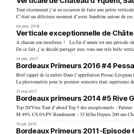
Verticale de Château d'Yquem, Sa
Tout récemment j’ai eu occasion de faire une petite vertica
C’était un délicieux moment d’avoir Sandrine autour de ces belles
résultats : Yquem 2015 *** Année
04 janv. 2018
Verticale exceptionnelle de Chât
A chacun son moelleux ! La fin d’année est une période où la consommation de divers vins moelleux, liquoreux ou sucrés bat son plein.
De ce fait, j’ai décidé partager avec vous une très belle ver
14 déc. 2017
Bordeaux Primeurs 2016 #4 Pess
Bref rappel de la météo Dans l’appellation Pessac-Léognan le scenario était quasi similaire par rapport à d’autres appellations du Bordelais.
La pluviométrie pour le premier semestre était supérieure de pl
du mi-juin s’
31 mai 2017
Bordeaux primeurs 2014 #5 Rive 
Top 20/Vins Tout d’abord Top 5 des exceptionnels : Palmer (Margaux) 55 ha Vendanges du 22 septembre au 14 octobre Assemblage : 45%
M 49% CS 6%PV Rendement : 33 hl/ha Depuis 200 ans Château Palmer continue d’écrire son histoire de millésime en millésime, acquis
en 1814 par
15 juil. 2015
Bordeaux Primeurs 2011-Episode 