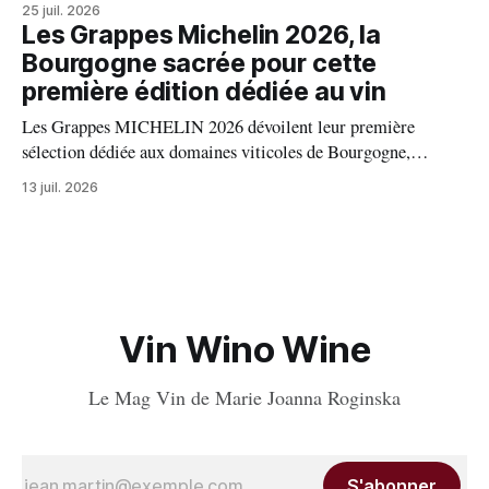
portes de Bolgheri, Caiarossa cultive une autre idée du grand
25 juil. 2026
vin, celle d'un équilibre vivant entre la terre, les cépages et le
Les Grappes Michelin 2026, la
temps.
Bourgogne sacrée pour cette
première édition dédiée au vin
Les Grappes MICHELIN 2026 dévoilent leur première
sélection dédiée aux domaines viticoles de Bourgogne,
distinguant 94 propriétés pour l’excellence de leurs vins. Au
13 juil. 2026
palmarès : 9 domaines reçoivent trois grappes, 20 deux
grappes, 33 une grappe, et 32 intègrent la sélection officielle.
Vin Wino Wine
Le Mag Vin de Marie Joanna Roginska
S'abonner