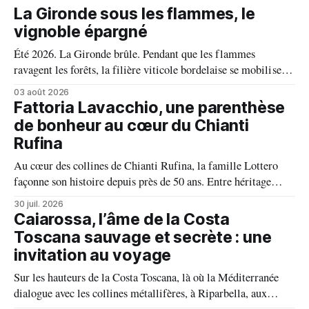
La Gironde sous les flammes, le
vignoble épargné
Été 2026. La Gironde brûle. Pendant que les flammes
ravagent les forêts, la filière viticole bordelaise se mobilise,
fait front commun et fait preuve d'une solidarité exemplaire
03 août 2026
face aux incendies. Les vignes, sont épargnées et le millésime
Fattoria Lavacchio, une parenthèse
s'annonce prometteur. Le feu n'aura pas eu le dernier mot.
de bonheur au cœur du Chianti
Rufina
Au cœur des collines de Chianti Rufina, la famille Lottero
façonne son histoire depuis près de 50 ans. Entre héritage
familial, exigence viticole et profond respect du terroir, le
30 juil. 2026
domaine incarne une vision authentique du vin, où chaque
Caiarossa, l’âme de la Costa
millésime raconte une terre, une passion et un art de vivre.
Toscana sauvage et secrète : une
invitation au voyage
Sur les hauteurs de la Costa Toscana, là où la Méditerranée
dialogue avec les collines métallifères, à Riparbella, aux