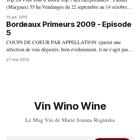
(Margaux) 55 ha Vendanges du 22 septembre au 14 octobre
Assemblage : 45% M 49% CS 6%PV Rendement : 33 hl/ha
15 juil. 2015
Depuis 200 ans Château Palmer continue d’écrire son histoire
Bordeaux Primeurs 2009 - Episode
de millésime en millésime, acquis en 1814 par
5
COUPS DE COEUR PAR APPELLATION (parmi une
sélection de vins dégustés, bien évidemment, il ne s’agit pas
de tous les Bordeaux) : SAINT JULIEN Branairen Ducru nez
27 mai 2010
réglisse, fruits noirs mûrs, petit coté boisé, bouche très riche
avec milieu cassis, fruits noirs, réglisse, très bonne minéralité,
17 Leoville Poiferré nez
Vin Wino Wine
Le Mag Vin de Marie Joanna Roginska