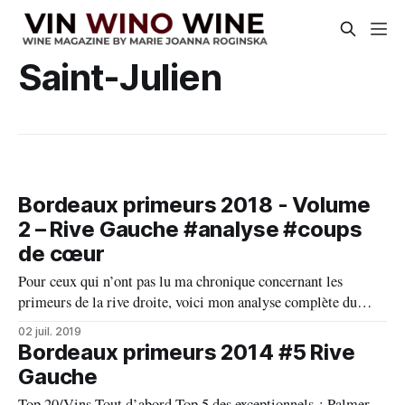
Saint-Julien
Bordeaux primeurs 2018 - Volume
2 – Rive Gauche #analyse #coups
de cœur
Pour ceux qui n’ont pas lu ma chronique concernant les
primeurs de la rive droite, voici mon analyse complète du
millésime 2018, en revanche pour ceux qui ont déjà lu ma
02 juil. 2019
première chronique, désolée pour cette répétition. Millésime
Bordeaux primeurs 2014 #5 Rive
2018 à Bordeaux n’a pas fini de parler de lui,
Gauche
Top 20/Vins Tout d’abord Top 5 des exceptionnels : Palmer