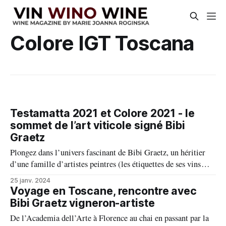
Colore IGT Toscana
Testamatta 2021 et Colore 2021 - le
sommet de l’art viticole signé Bibi
Graetz
Plongez dans l’univers fascinant de Bibi Graetz, un héritier
d’une famille d’artistes peintres (les étiquettes de ses vins
témoignent de son héritage familial), dont sa passion se
25 janv. 2024
déverse aujourd’hui dans les vignes et les vins, qu’il façonne.
Voyage en Toscane, rencontre avec
En seulement deux décennies, cet homme talentueux est
Bibi Graetz vigneron-artiste
De l’Academia dell’Arte à Florence au chai en passant par la