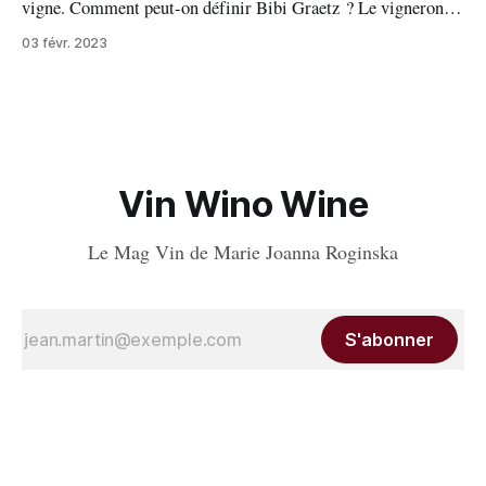
vigne. Comment peut-on définir Bibi Graetz ? Le vigneron-
artiste, l’artiste-vigneron ou les deux à la fois… J’ai
03 févr. 2023
rencontré Bibi dans son fief à Fiesole sur les hauteurs de
Florence; entouré par son équipe,
Vin Wino Wine
Le Mag Vin de Marie Joanna Roginska
S'abonner